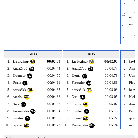
--- пу
17.
--
--- пу
18.
--
--- пу
19.
--
--- пу
20.
--
MO3
AO5
1.
jaybrainer
00:02.80
1.
jaybrainer
00:02.90
1.
jaybr
275
275
2.
Anza2700
00:04.44
2.
Anza2700
00:04.77
2.
Anza
70
70
3.
Flounder
00:04.50
3.
Uonia
00:04.79
3.
Uonia
122
87
4.
Uonia
00:04.61
4.
Flounder
00:04.86
4.
Floun
87
122
5.
borys3kk
00:04.85
5.
borys3kk
00:05.03
5.
borys
136
136
6.
daanbe
00:04.86
6.
Nick
00:05.05
6.
Nick
239
217
7.
Nick
00:04.87
7.
daanbe
00:05.07
7.
daanb
217
239
8.
Parmenides
00:05.04
8.
numbrr
00:05.16
8.
Parme
265
322
9.
numbrr
00:05.09
9.
qqwref
00:05.22
9.
qqwre
322
266
10.
qqwref
00:05.22
10.
Parmenides
00:05.24
10.
numb
266
265