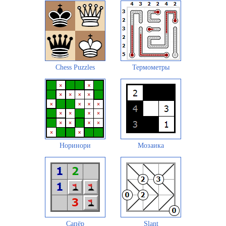
Chess Puzzles
Термометры
Норинори
Мозаика
Сапёр
Slant