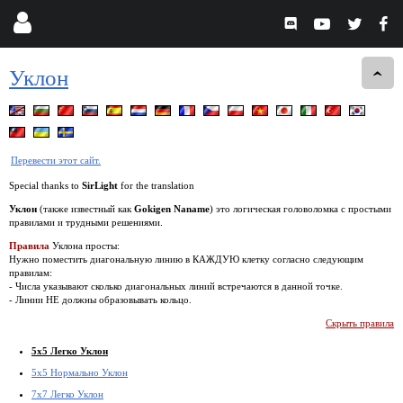
Уклон
Перевести этот сайт.
Special thanks to
SirLight
for the translation
Уклон
(также известный как
Gokigen Naname
) это логическая головоломка с простыми
правилами и трудными решениями.
Правила
Уклона просты:
Нужно поместить диагональную линию в КАЖДУЮ клетку согласно следующим
правилам:
- Числа указывают сколько диагональных линий встречаются в данной точке.
- Линии НЕ должны образовывать кольцо.
Скрыть правила
5x5 Легко Уклон
5x5 Нормально Уклон
7x7 Легко Уклон