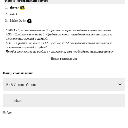
Robots / programmatic solvers
1.
tlstyer
151
2.
4s4f4
3.
MelonDude
9
* MO3 - Среднее значение из 3. Среднее за три последовательных попытки.
AO5 - Среднее значение из 5. Среднее за пять последовательных попыток за
исключением лучшей и худшей.
AO12 - Среднее значение из 12. Среднее за 12 последовательных попыток за
исключением лучшей и худшей.
Чтобы отслеживать средние показатели, вам необходимо авторизоваться
Новая головоломка
Найди свою позицию
Имя
Найди