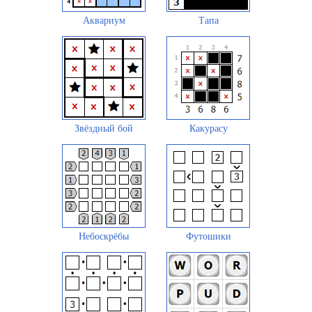
Аквариум
Тапа
Звёздный бой
Какурасу
Небоскрёбы
Футошики