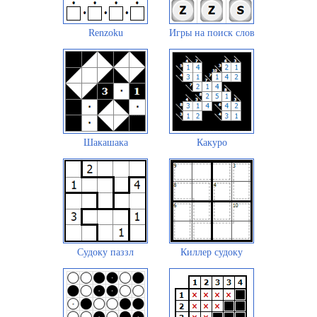
Renzoku
Игры на поиск слов
Шакашака
Какуро
Судоку паззл
Киллер судоку