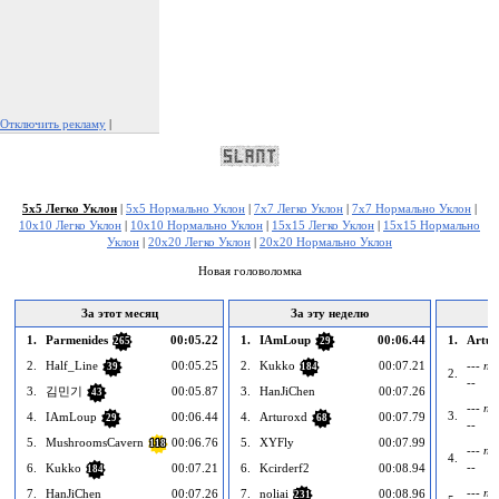
Отключить рекламу
|
Пожаловаться на рекламу
5x5 Легко Уклон
|
5x5 Нормально Уклон
|
7x7 Легко Уклон
|
7x7 Нормально Уклон
|
10x10 Легко Уклон
|
10x10 Нормально Уклон
|
15x15 Легко Уклон
|
15x15 Нормально
Уклон
|
20x20 Легко Уклон
|
20x20 Нормально Уклон
Новая головоломка
За этот месяц
За эту неделю
1.
Parmenides
00:05.22
1.
IAmLoup
00:06.44
1.
Artur
265
29
2.
Half_Line
00:05.25
2.
Kukko
00:07.21
--- пу
39
184
2.
--
3.
김민기
00:05.87
3.
HanJiChen
00:07.26
43
--- пу
3.
4.
IAmLoup
00:06.44
4.
Arturoxd
00:07.79
29
68
--
5.
MushroomsCavern
00:06.76
5.
XYFly
00:07.99
118
--- пу
4.
--
6.
Kukko
00:07.21
6.
Kcirderf2
00:08.94
184
--- пу
7.
HanJiChen
00:07.26
7.
noliai
00:08.96
231