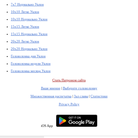
7x7 Нормально Уклон
10x10 Легко Уклон
10x10 Нормально Уклон
15x15 Легко Уклон
15x15 Нормально Уклон
20x20 Легко Уклон
20x20 Нормально Уклон
Головоломка дня Уклон
Головоломка недели Уклон
Головоломка месяца Уклон
Стать Патроном сайта
Ваше мнение
|
Выберите головоломку
Множественная распечатка
|
Зал славы
|
Статистики
Privacy Policy
iOS App