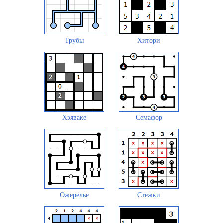
Трубы
Хитори
Хэяваке
Семафор
Ожерелье
Стежки