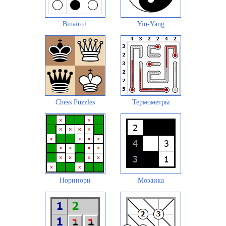
Binairo+
Yin-Yang
Chess Puzzles
Термометры
Норинори
Мозаика