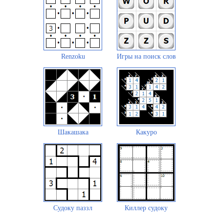
Renzoku
Игры на поиск слов
Шакашака
Какуро
Судоку паззл
Киллер судоку