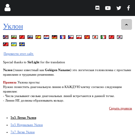
Уклон
Перевести этот сайт.
Special thanks to
SirLight
for the translation
Уклон
(также известный как
Gokigen Naname
) это логическая головоломка с простыми
правилами и трудными решениями.
Правила
Уклона просты:
Нужно поместить диагональную линию в КАЖДУЮ клетку согласно следующим
правилам:
- Числа указывают сколько диагональных линий встречаются в данной точке.
- Линии НЕ должны образовывать кольцо.
Скрыть правила
5x5 Легко Уклон
5x5 Нормально Уклон
7x7 Легко Уклон