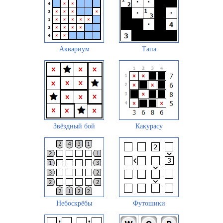
Аквариум
Тапа
Звёздный бой
Какурасу
Небоскрёбы
Футошики