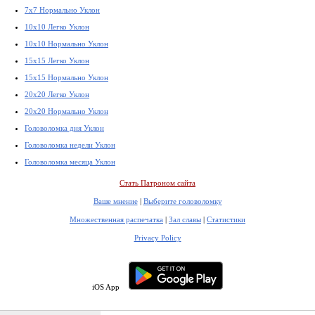
7x7 Нормально Уклон
10x10 Легко Уклон
10x10 Нормально Уклон
15x15 Легко Уклон
15x15 Нормально Уклон
20x20 Легко Уклон
20x20 Нормально Уклон
Головоломка дня Уклон
Головоломка недели Уклон
Головоломка месяца Уклон
Стать Патроном сайта
Ваше мнение
|
Выберите головоломку
Множественная распечатка
|
Зал славы
|
Статистики
Privacy Policy
iOS App